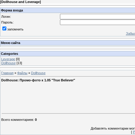
[
Dollhouse and Leverage
]
Форма входа
Логин:
Пароль:
запомнить
Забыл
Меню сайта
Categories
Leverage
[0]
Dollhouse
[13]
Главная
»
Файлы
»
Dollhouse
Dollhouse: Промо-фото к 1.05 "True Believer"
Всего комментариев
:
0
Добавлять комментарии могу
[
Р